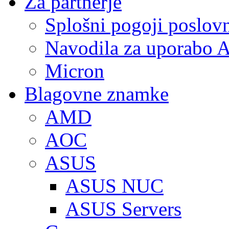
Za partnerje
Splošni pogoji poslov
Navodila za uporabo A
Micron
Blagovne znamke
AMD
AOC
ASUS
ASUS NUC
ASUS Servers