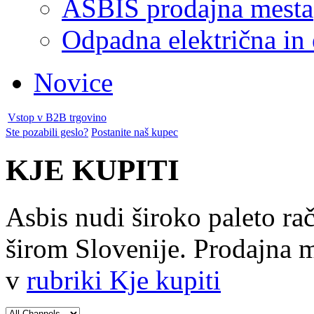
ASBIS prodajna mesta
Odpadna električna in
Novice
Vstop v B2B trgovino
Ste pozabili geslo?
Postanite naš kupec
KJE KUPITI
Asbis nudi široko paleto ra
širom Slovenije. Prodajna me
v
rubriki Kje kupiti