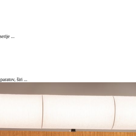
erije ...
atov, širi ...