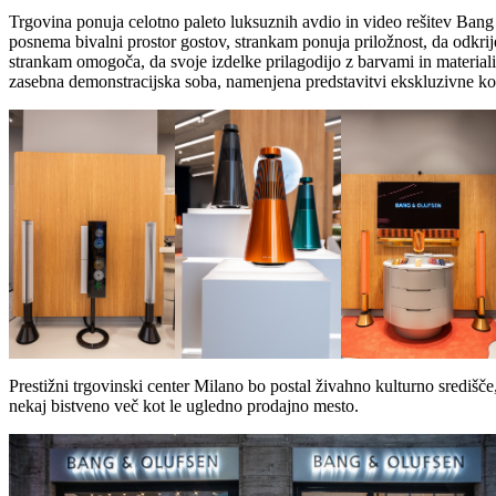
Trgovina ponuja celotno paleto luksuznih avdio in video rešitev Ban
posnema bivalni prostor gostov, strankam ponuja priložnost, da odkri
strankam omogoča, da svoje izdelke prilagodijo z barvami in material
zasebna demonstracijska soba, namenjena predstavitvi ekskluzivne kol
Prestižni trgovinski center Milano bo postal živahno kulturno središče,
nekaj bistveno več kot le ugledno prodajno mesto.