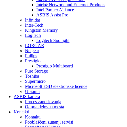
Intel® Network and Ethernet Products
Intel Partner Alliance
ASBIS Assist Pro
Infinidat
Inter-Tech
Kingston Memory
Logitech
Logitech Spotlight
LORGAR
Netgear
Philips
Prestigio
Prestigio Multiboard
Pure Storage
Toshiba
Supermicro
Microsoft ESD elektronske licence
Ubiquiti
ASBIS kariera
Proces zaposlovanja
Odprta delovna mesta
Kontakti
Kontakti
Pooblaščeni zunanji servisi