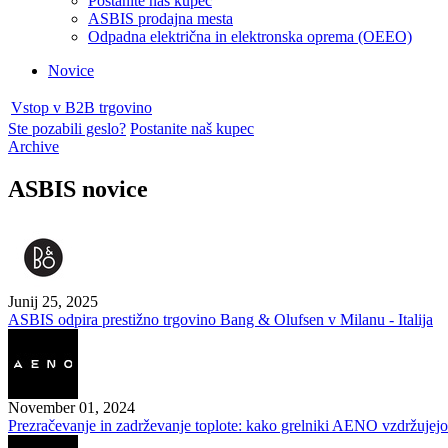
Postanite naš kupec
ASBIS prodajna mesta
Odpadna električna in elektronska oprema (OEEO)
Novice
Vstop v B2B trgovino
Ste pozabili geslo?
Postanite naš kupec
Archive
ASBIS novice
Junij 25, 2025
ASBIS odpira prestižno trgovino Bang & Olufsen v Milanu - Italija
November 01, 2024
Prezračevanje in zadrževanje toplote: kako grelniki AENO vzdržujejo 