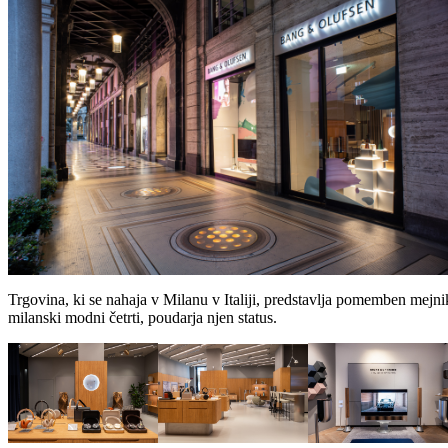
Trgovina, ki se nahaja v Milanu v Italiji, predstavlja pomemben mej
milanski modni četrti, poudarja njen status.