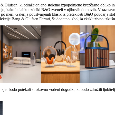
g & Olufsen, ki odražajonjeno stoletno izpopolnjeno brezčasno obliko 
jejo, kako bi lahko izdelki B&O zveneli v njihovih domovih. V razstav
i po meri. Galerija poustvarjenih klasik iz preteklosti B&O poudarja s
ekcije Bang & Olufsen Ferrari, še dodatno izboljša ekskluzivno izkušn
 kjer bodo potekali strokovno vodeni dogodki, ki bodo združili ljubitelj