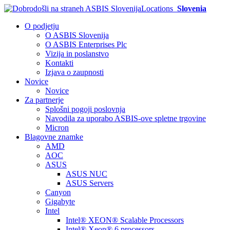
Locations
Slovenia
O podjetju
O ASBIS Slovenija
O ASBIS Enterprises Plc
Vizija in poslanstvo
Kontakti
Izjava o zaupnosti
Novice
Novice
Za partnerje
Splošni pogoji poslovnja
Navodila za uporabo ASBIS-ove spletne trgovine
Micron
Blagovne znamke
AMD
AOC
ASUS
ASUS NUC
ASUS Servers
Canyon
Gigabyte
Intel
Intel® XEON® Scalable Processors
Intel® Xeon® 6 processors