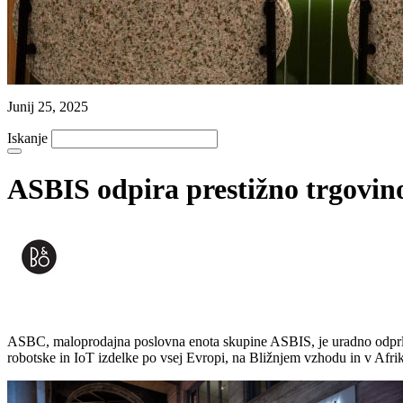
Junij 25, 2025
Iskanje
ASBIS odpira prestižno trgovino
ASBC, maloprodajna poslovna enota skupine ASBIS, je uradno odprla s
robotske in IoT izdelke po vsej Evropi, na Bližnjem vzhodu in v Afrik