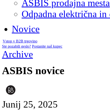
ASBIS prodajna mesta
Odpadna električna in
Novice
Vstop v B2B trgovino
Ste pozabili geslo?
Postanite naš kupec
Archive
ASBIS novice
Junij 25, 2025