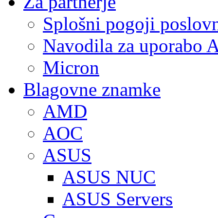
Za partnerje
Splošni pogoji poslov
Navodila za uporabo A
Micron
Blagovne znamke
AMD
AOC
ASUS
ASUS NUC
ASUS Servers