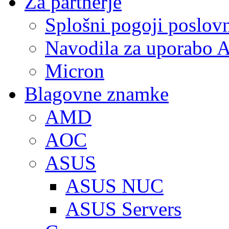
Za partnerje
Splošni pogoji poslov
Navodila za uporabo A
Micron
Blagovne znamke
AMD
AOC
ASUS
ASUS NUC
ASUS Servers