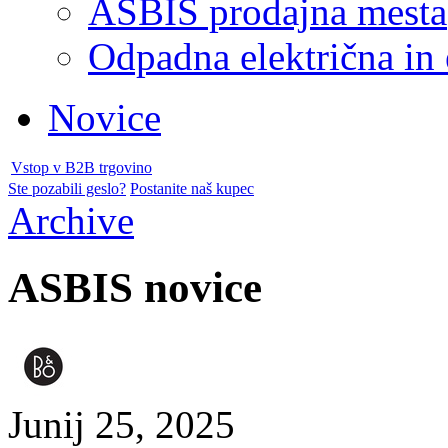
ASBIS prodajna mesta
Odpadna električna in
Novice
Vstop v B2B trgovino
Ste pozabili geslo?
Postanite naš kupec
Archive
ASBIS novice
Junij 25, 2025