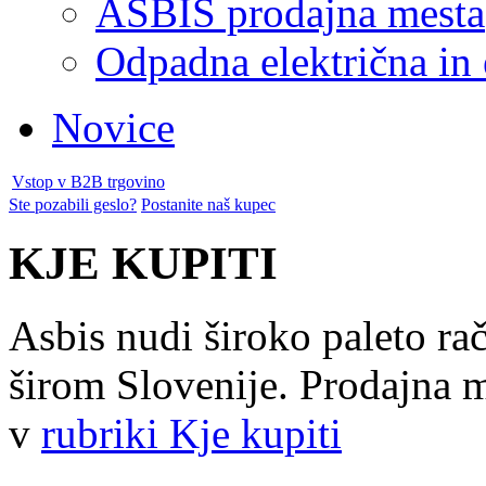
ASBIS prodajna mesta
Odpadna električna in
Novice
Vstop v B2B trgovino
Ste pozabili geslo?
Postanite naš kupec
KJE KUPITI
Asbis nudi široko paleto ra
širom Slovenije. Prodajna me
v
rubriki Kje kupiti