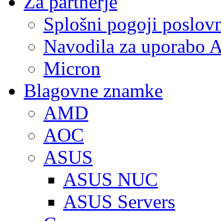
Za partnerje
Splošni pogoji poslov
Navodila za uporabo A
Micron
Blagovne znamke
AMD
AOC
ASUS
ASUS NUC
ASUS Servers