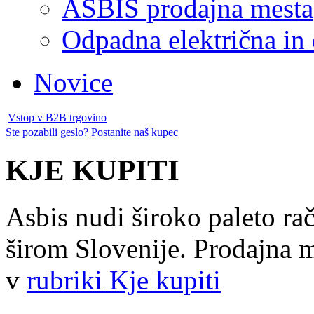
ASBIS prodajna mesta
Odpadna električna in
Novice
Vstop v B2B trgovino
Ste pozabili geslo?
Postanite naš kupec
KJE KUPITI
Asbis nudi široko paleto ra
širom Slovenije. Prodajna me
v
rubriki Kje kupiti