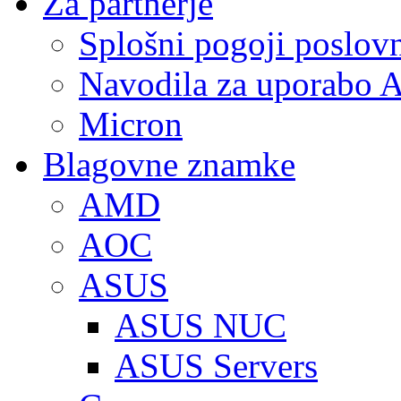
Za partnerje
Splošni pogoji poslov
Navodila za uporabo A
Micron
Blagovne znamke
AMD
AOC
ASUS
ASUS NUC
ASUS Servers