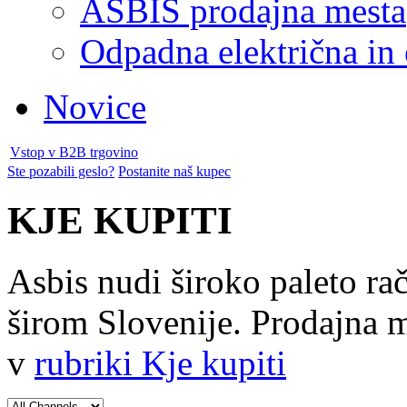
ASBIS prodajna mesta
Odpadna električna in
Novice
Vstop v B2B trgovino
Ste pozabili geslo?
Postanite naš kupec
KJE KUPITI
Asbis nudi široko paleto ra
širom Slovenije. Prodajna me
v
rubriki Kje kupiti