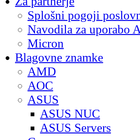
Za partnerje
Splošni pogoji poslov
Navodila za uporabo A
Micron
Blagovne znamke
AMD
AOC
ASUS
ASUS NUC
ASUS Servers